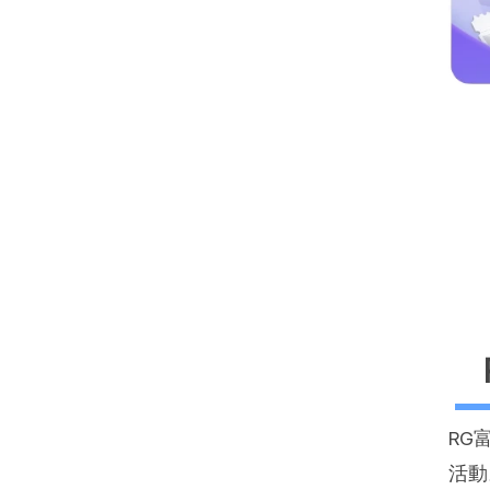
RG
活動