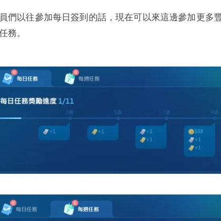
員們以往參加每日簽到的話，現在可以來這邊參加更多
任務。