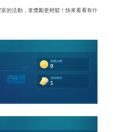
豐富的活動，拿獎勵更輕鬆！快來看看有什