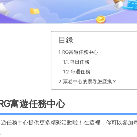
目錄
RG富遊任務中心
每日任務
每週任務
票卷中心的票卷怎麼換？
RG富遊任務中心
富遊任務中心提供更多精彩活動啦！在這裡，你可以參加
。